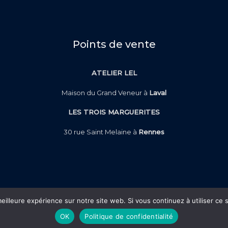
Points de vente
ATELIER LEL
Maison du Grand Veneur à
Laval
LES TROIS MARGUERITES
30 rue Saint Melaine à
Rennes
eilleure expérience sur notre site web. Si vous continuez à utiliser ce
OK
Politique de confidentialité
AdvevAnne, création de luminaires à Fougères 🄯 2026